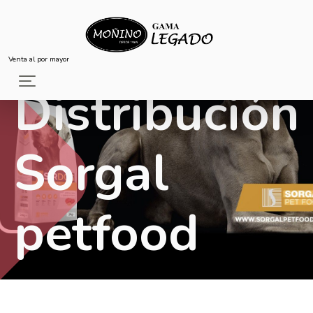
Venta al por mayor
Distribución
Sorgal
petfood